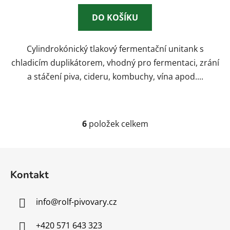
z
DO KOŠÍKU
5
hvězdiček.
Cylindrokónický tlakový fermentační unitank s
chladicím duplikátorem, vhodný pro fermentaci, zrání
a stáčení piva, cideru, kombuchy, vína apod....
6
položek celkem
O
v
l
Z
á
á
d
Kontakt
p
a
a
c
info
@
rolf-pivovary.cz
t
í
p
í
+420 571 643 323