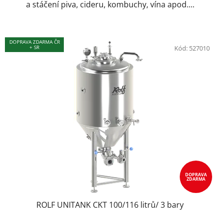
a stáčení piva, cideru, kombuchy, vína apod....
DOPRAVA ZDARMA ČR
+ SR
Kód:
527010
DOPRAVA
ZDARMA
ROLF UNITANK CKT 100/116 litrů/ 3 bary