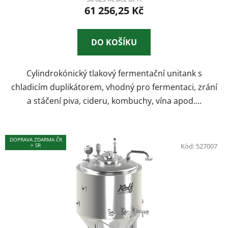
61 256,25 Kč
je
2,8
z
DO KOŠÍKU
5
hvězdiček.
Cylindrokónický tlakový fermentační unitank s
chladicím duplikátorem, vhodný pro fermentaci, zrání
a stáčení piva, cideru, kombuchy, vína apod....
DOPRAVA ZDARMA ČR
+ SR
Kód:
527007