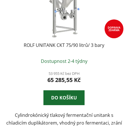
DOPRAVA
ZDARMA
ROLF UNITANK CKT 75/90 litrů/ 3 bary
Průměrné
Dostupnost 2-4 týdny
hodnocení
produktu
53 955 Kč bez DPH
65 285,55 Kč
je
3,0
z
DO KOŠÍKU
5
hvězdiček.
Cylindrokónický tlakový fermentační unitank s
chladicím duplikátorem, vhodný pro fermentaci, zrání