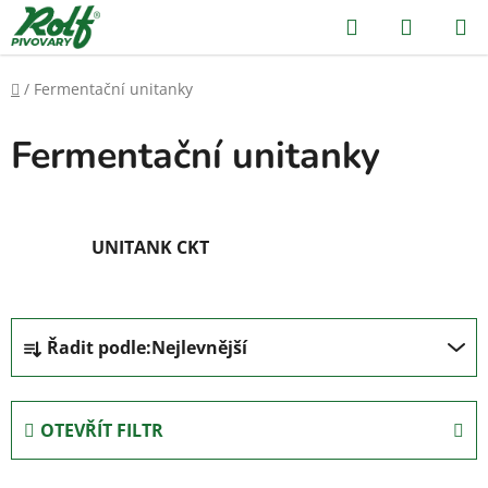
Přejít
Hledat
NÁKUP
na
KOŠÍK
obsah
Domů
/
Fermentační unitanky
Fermentační unitanky
UNITANK CKT
Ř
Řadit podle:
Nejlevnější
a
z
e
OTEVŘÍT FILTR
n
í