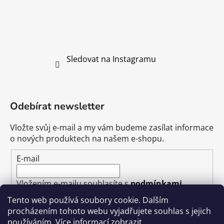
Sledovat na Instagramu
Odebírat newsletter
Vložte svůj e-mail a my vám budeme zasílat informace
o nových produktech na našem e-shopu.
E-mail
Vložením e-mailu souhlasíte s
podmínkami
ochrany osobních údajů
Tento web používá soubory cookie. Dalším
procházením tohoto webu vyjadřujete souhlas s jejich
PŘIHLÁSIT SE
používáním. Více informací
zobrazit
.