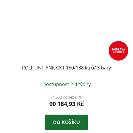
DOPRAVA
ZDARMA
ROLF UNITANK CKT 150/188 litrů/ 3 bary
Průměrné
Dostupnost 2-4 týdny
hodnocení
produktu
74 533 Kč bez DPH
90 184,93 Kč
je
2,6
z
DO KOŠÍKU
5