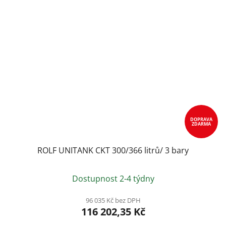
DOPRAVA
ZDARMA
ROLF UNITANK CKT 300/366 litrů/ 3 bary
Průměrné
Dostupnost 2-4 týdny
hodnocení
produktu
96 035 Kč bez DPH
116 202,35 Kč
je
2,6