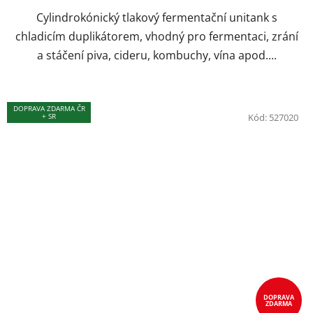
hvězdiček.
Cylindrokónický tlakový fermentační unitank s
chladicím duplikátorem, vhodný pro fermentaci, zrání
a stáčení piva, cideru, kombuchy, vína apod....
DOPRAVA ZDARMA ČR
+ SR
Kód:
527020
DOPRAVA
ZDARMA