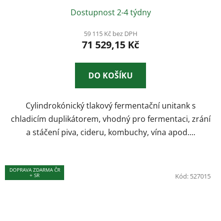
Průměrné
Dostupnost 2-4 týdny
hodnocení
produktu
59 115 Kč bez DPH
71 529,15 Kč
je
2,9
z
DO KOŠÍKU
5
hvězdiček.
Cylindrokónický tlakový fermentační unitank s
chladicím duplikátorem, vhodný pro fermentaci, zrání
a stáčení piva, cideru, kombuchy, vína apod....
DOPRAVA ZDARMA ČR
+ SR
Kód:
527015