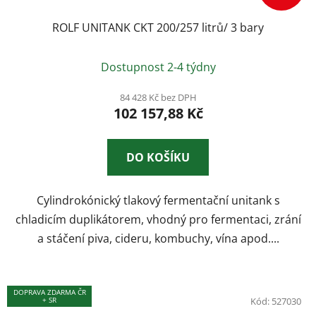
ROLF UNITANK CKT 200/257 litrů/ 3 bary
Průměrné
Dostupnost 2-4 týdny
hodnocení
produktu
84 428 Kč bez DPH
102 157,88 Kč
je
3,3
z
DO KOŠÍKU
5
hvězdiček.
Cylindrokónický tlakový fermentační unitank s
chladicím duplikátorem, vhodný pro fermentaci, zrání
a stáčení piva, cideru, kombuchy, vína apod....
DOPRAVA ZDARMA ČR
+ SR
Kód:
527030