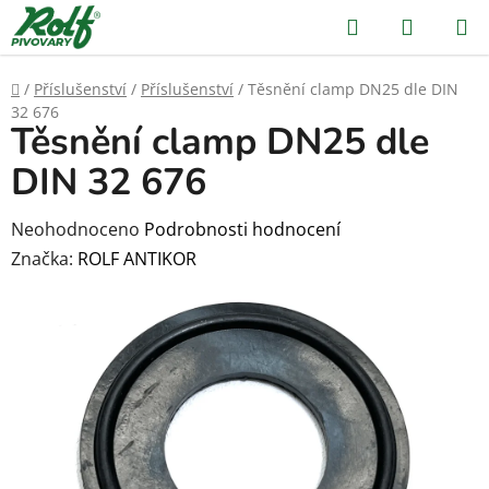
Přejít
Hledat
NÁKUP
na
KOŠÍK
obsah
Domů
/
Příslušenství
/
Příslušenství
/
Těsnění clamp DN25 dle DIN
32 676
Těsnění clamp DN25 dle
DIN 32 676
Průměrné
Neohodnoceno
Podrobnosti hodnocení
hodnocení
Značka:
ROLF ANTIKOR
produktu
je
0,0
z
5
hvězdiček.