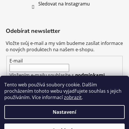
Sledovat na Instagramu
Odebírat newsletter
Vložte svůj e-mail a my vám budeme zasílat informace
o nových produktech na našem e-shopu.
E-mail
Vložením e-mailu souhlasíte s
podmínkami
ochrany osobních údajů
Tento web používá soubory cookie. Dalším
procházením tohoto webu vyjadřujete souhlas s jejich
PŘIHLÁSIT SE
používáním. Více informací
zobrazit
.
Nastavení
Vytvořil Shoptet