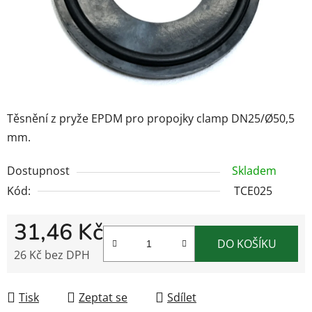
Těsnění z pryže EPDM pro propojky clamp DN25/Ø50,5
mm.
Dostupnost
Skladem
Kód:
TCE025
31,46 Kč
DO KOŠÍKU
26 Kč bez DPH
Měrná cena:
Tisk
Zeptat se
Sdílet