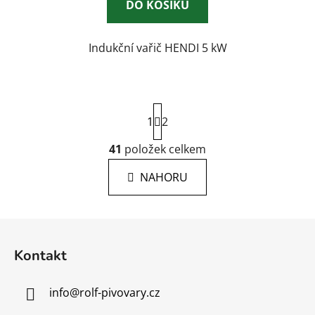
DO KOŠÍKU
Indukční vařič HENDI 5 kW
S
1
t
2
r
á
41
položek celkem
O
n
v
k
NAHORU
l
o
á
v
á
d
Z
n
a
á
í
c
Kontakt
p
í
p
a
info
@
rolf-pivovary.cz
r
t
v