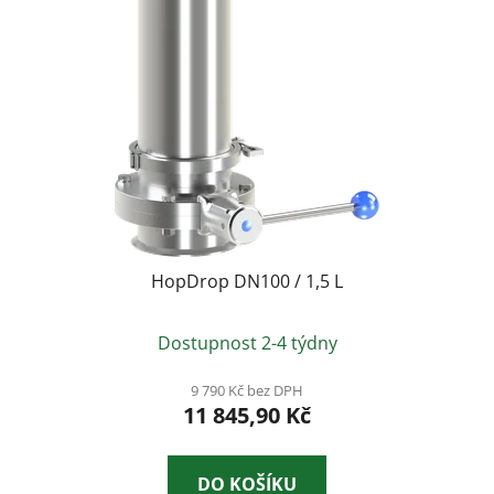
HopDrop DN100 / 1,5 L
Průměrné
Dostupnost 2-4 týdny
hodnocení
produktu
9 790 Kč bez DPH
11 845,90 Kč
je
5,0
z
DO KOŠÍKU