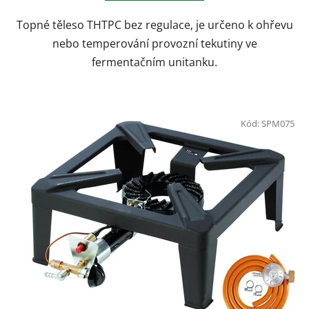
hvězdiček.
Topné těleso THTPC bez regulace, je určeno k ohřevu
nebo temperování provozní tekutiny ve
fermentačním unitanku.
Kód:
SPM075