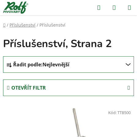
Přejít
Hledat
NÁKUP
na
KOŠÍK
obsah
Domů
/
Příslušenství
/
Příslušenství
Příslušenství
, Strana 2
Ř
Řadit podle:
Nejlevnější
a
z
e
OTEVŘÍT FILTR
n
í
V
p
ý
Kód:
TTB500
r
p
o
i
d