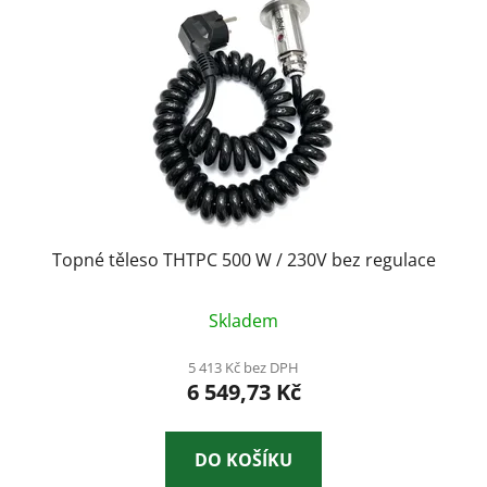
s
u
p
k
r
t
o
ů
d
u
k
t
ů
Topné těleso THTPC 500 W / 230V bez regulace
Průměrné
Skladem
hodnocení
produktu
5 413 Kč bez DPH
6 549,73 Kč
je
4,0
z
DO KOŠÍKU
5