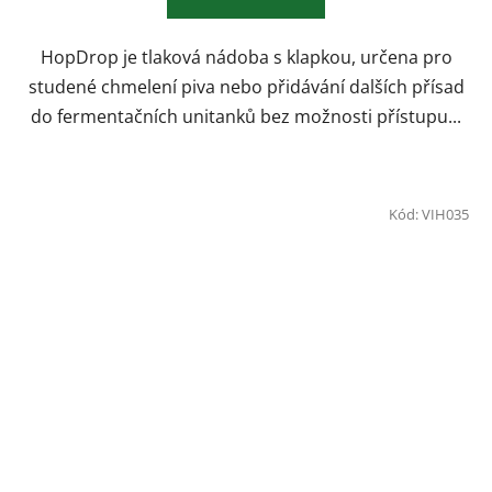
5
hvězdiček.
HopDrop je tlaková nádoba s klapkou, určena pro
studené chmelení piva nebo přidávání dalších přísad
do fermentačních unitanků bez možnosti přístupu...
Kód:
VIH035