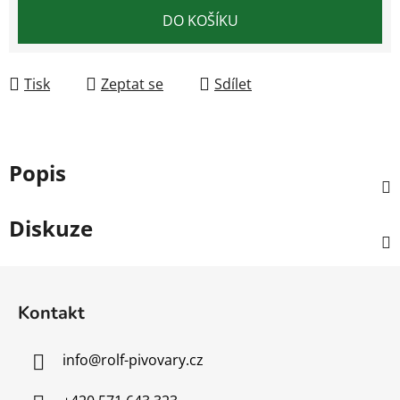
Měrná cena:
DO KOŠÍKU
Tisk
Zeptat se
Sdílet
Popis
Diskuze
Z
á
Kontakt
p
a
info
@
rolf-pivovary.cz
t
í